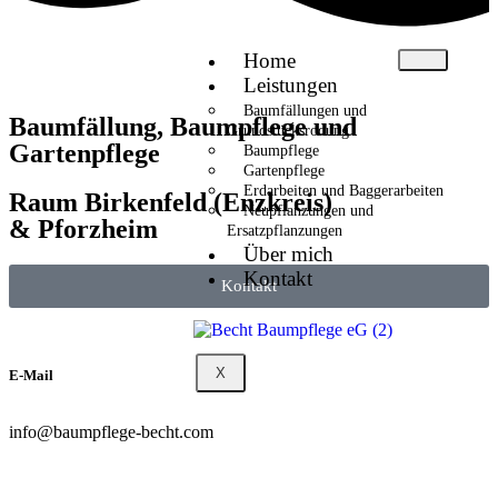
Home
Leistungen
Baumfällungen und
Baumfällung, Baumpflege und
Grundstücksrodung
Gartenpflege
Baumpflege
Gartenpflege
Erdarbeiten und Baggerarbeiten
Raum Birkenfeld (Enzkreis)
Neupflanzungen und
& Pforzheim
Ersatzpflanzungen
Über mich
Kontakt
Kontakt
X
E-Mail
info@baumpflege-becht.com